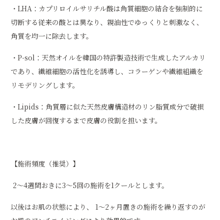
・LHA：カプリロイルサリチル酸は角質細胞の結合を強制的に
切断する従来の酸とは異なり、親油性でゆっくりと刺激なく、
角質を均一に除去します。
・P-sol：天然オイルを韓国の特許製造技術で生成したアルカリ
であり、繊維細胞の活性化を誘導し、コラーゲンや繊維組織を
リモデリングします。
・Lipids：角質層に似た天然皮膚構造材のリン脂質成分で破損
した皮膚が回復するまで皮膚の役割を担います。
【施術頻度（推奨）】
2〜4週間おきに3〜5回の施術を1クールとします。
以後はお肌の状態により、 1〜2ヶ月置きの施術を繰り返すのが