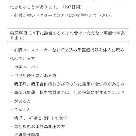
化させることがあります。（約7日間）
・刺激が強いドクターズコスメは2W程控えて下さい。
禁忌事項（以下に該当する方はお受けいただない可能性があ
ります）
・心臓ペースメーカーなど埋め込み型医療機器を体内に埋め
込んでいる方
・単純ヘルペス
・自己免疫疾患がある方
・糖尿病、糖尿合併症およびその他に重篤な合併症がある方
・局所麻酔薬、抗生物質または、他の投薬に対するアレルギ
ーがある方
・てんかん
・幼児 、 妊婦と授乳中の女性
・急性疾患および高血圧の方
・皮膚悪性腫瘍