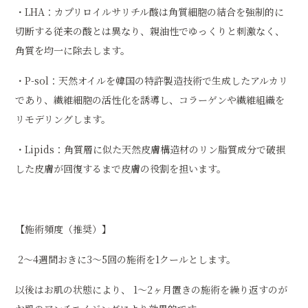
・LHA：カプリロイルサリチル酸は角質細胞の結合を強制的に
切断する従来の酸とは異なり、親油性でゆっくりと刺激なく、
角質を均一に除去します。
・P-sol：天然オイルを韓国の特許製造技術で生成したアルカリ
であり、繊維細胞の活性化を誘導し、コラーゲンや繊維組織を
リモデリングします。
・Lipids：角質層に似た天然皮膚構造材のリン脂質成分で破損
した皮膚が回復するまで皮膚の役割を担います。
【施術頻度（推奨）】
2〜4週間おきに3〜5回の施術を1クールとします。
以後はお肌の状態により、 1〜2ヶ月置きの施術を繰り返すのが